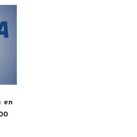
a en
00