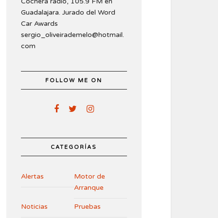
Cochera radio, 105.9 FM en
Guadalajara. Jurado del Word
Car Awards
sergio_oliveirademelo@hotmail.
com
FOLLOW ME ON
CATEGORÍAS
Alertas
Motor de
Arranque
Noticias
Pruebas