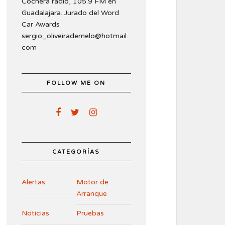
Cochera radio, 105.9 FM en
Guadalajara. Jurado del Word
Car Awards
sergio_oliveirademelo@hotmail.
com
FOLLOW ME ON
CATEGORÍAS
Alertas
Motor de
Arranque
Noticias
Pruebas