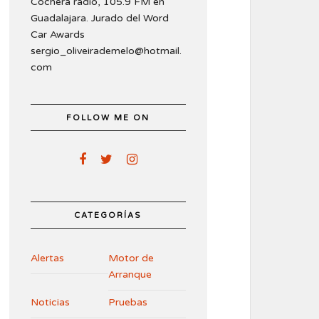
Cochera radio, 105.9 FM en
Guadalajara. Jurado del Word
Car Awards
sergio_oliveirademelo@hotmail.
com
FOLLOW ME ON
CATEGORÍAS
Alertas
Motor de
Arranque
Noticias
Pruebas