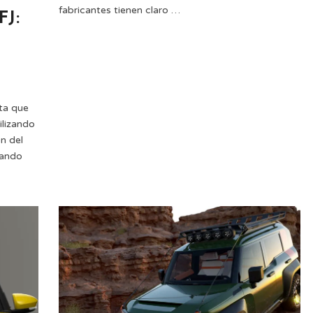
fabricantes tienen claro …
FJ:
ta que
tilizando
n del
rando