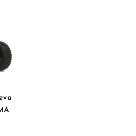
leva
EMA