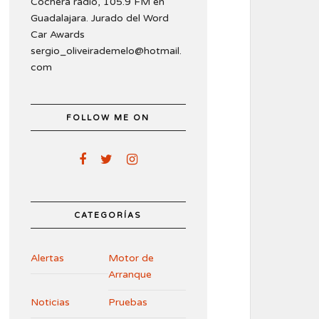
Cochera radio, 105.9 FM en
Guadalajara. Jurado del Word
Car Awards
sergio_oliveirademelo@hotmail.
com
FOLLOW ME ON
CATEGORÍAS
Alertas
Motor de
Arranque
Noticias
Pruebas