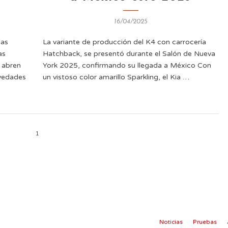
16/04/2025
las
La variante de producción del K4 con carrocería
as
Hatchback, se presentó durante el Salón de Nueva
e abren
York 2025, confirmando su llegada a México Con
ovedades
un vistoso color amarillo Sparkling, el Kia …
1
Noticias
Pruebas