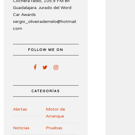
Cochera radio, 105.9 FM en
Guadalajara. Jurado del Word
Car Awards
sergio_oliveirademelo@hotmail.
com
FOLLOW ME ON
CATEGORÍAS
Alertas
Motor de
Arranque
Noticias
Pruebas