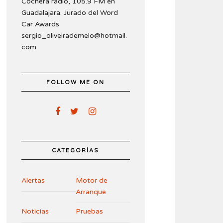
Cochera radio, 105.9 FM en
Guadalajara. Jurado del Word
Car Awards
sergio_oliveirademelo@hotmail.
com
FOLLOW ME ON
CATEGORÍAS
Alertas
Motor de
Arranque
Noticias
Pruebas