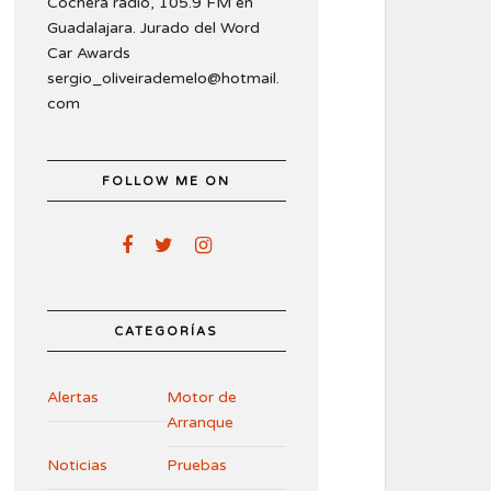
Cochera radio, 105.9 FM en
Guadalajara. Jurado del Word
Car Awards
sergio_oliveirademelo@hotmail.
com
FOLLOW ME ON
CATEGORÍAS
Alertas
Motor de
Arranque
Noticias
Pruebas