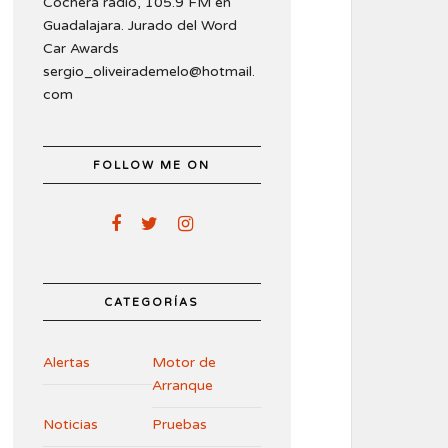
Cochera radio, 105.9 FM en
Guadalajara. Jurado del Word
Car Awards
sergio_oliveirademelo@hotmail.
com
FOLLOW ME ON
CATEGORÍAS
Alertas
Motor de
Arranque
Noticias
Pruebas