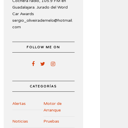
Cochera radio, 105.9 FM en
Guadalajara. Jurado del Word
Car Awards
sergio_oliveirademelo@hotmail.
com
FOLLOW ME ON
CATEGORÍAS
Alertas
Motor de
Arranque
Noticias
Pruebas