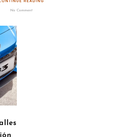
CONTINUE READING
No Comment
lles
ión