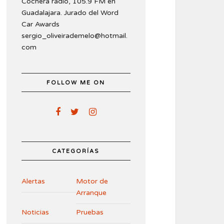
Cochera radio, 105.9 FM en
Guadalajara. Jurado del Word
Car Awards
sergio_oliveirademelo@hotmail.
com
FOLLOW ME ON
CATEGORÍAS
Alertas
Motor de
Arranque
Noticias
Pruebas