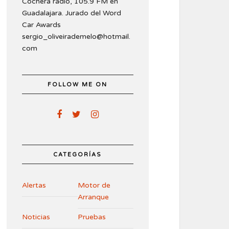
Cochera radio, 105.9 FM en
Guadalajara. Jurado del Word
Car Awards
sergio_oliveirademelo@hotmail.
com
FOLLOW ME ON
CATEGORÍAS
Alertas
Motor de
Arranque
Noticias
Pruebas