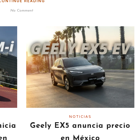
CONTINUE READING
No Comment
NOTICIAS
icia
Geely EX5 anuncia precio
en
en México