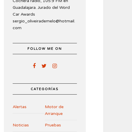
Cochera radio, 105.9 FM en
Guadalajara. Jurado del Word
Car Awards
sergio_oliveirademelo@hotmail.
com
FOLLOW ME ON
CATEGORÍAS
Alertas
Motor de
Arranque
Noticias
Pruebas