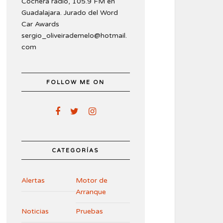
Cochera radio, 105.9 FM en
Guadalajara. Jurado del Word
Car Awards
sergio_oliveirademelo@hotmail.
com
FOLLOW ME ON
CATEGORÍAS
Alertas
Motor de
Arranque
Noticias
Pruebas