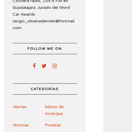
Cochera radio, 105.9 FM en
Guadalajara. Jurado del Word
Car Awards
sergio_oliveirademelo@hotmail.
com
FOLLOW ME ON
CATEGORÍAS
Alertas
Motor de
Arranque
Noticias
Pruebas