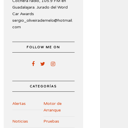
Cochera radio, 105.9 FM en
Guadalajara. Jurado del Word
Car Awards
sergio_oliveirademelo@hotmail.
com
FOLLOW ME ON
CATEGORÍAS
Alertas
Motor de
Arranque
Noticias
Pruebas