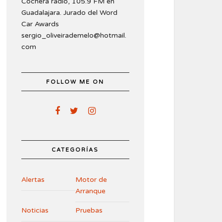
Cochera radio, 105.9 FM en
Guadalajara. Jurado del Word
Car Awards
sergio_oliveirademelo@hotmail.
com
FOLLOW ME ON
CATEGORÍAS
Alertas
Motor de
Arranque
Noticias
Pruebas