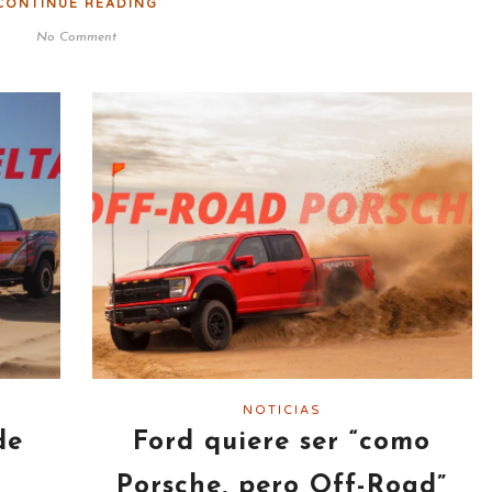
CONTINUE READING
No Comment
NOTICIAS
de
Ford quiere ser “como
Porsche, pero Off-Road”