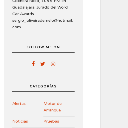
Cochera radio, 105.9 FM en
Guadalajara. Jurado del Word
Car Awards
sergio_oliveirademelo@hotmail.
com
FOLLOW ME ON
CATEGORÍAS
Alertas
Motor de
Arranque
Noticias
Pruebas