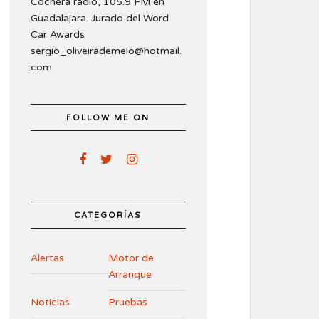
Cochera radio, 105.9 FM en
Guadalajara. Jurado del Word
Car Awards
sergio_oliveirademelo@hotmail.
com
FOLLOW ME ON
CATEGORÍAS
Alertas
Motor de
Arranque
Noticias
Pruebas