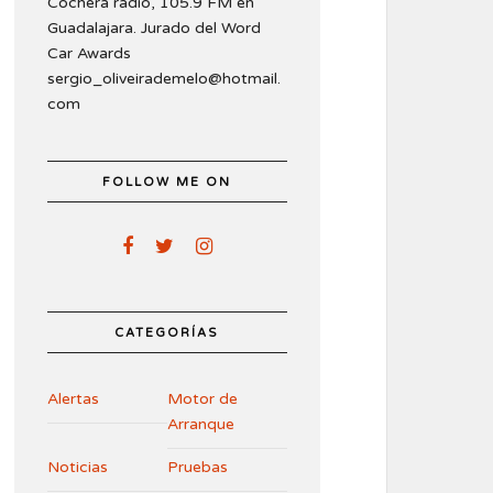
Cochera radio, 105.9 FM en
Guadalajara. Jurado del Word
Car Awards
sergio_oliveirademelo@hotmail.
com
FOLLOW ME ON
CATEGORÍAS
Alertas
Motor de
Arranque
Noticias
Pruebas